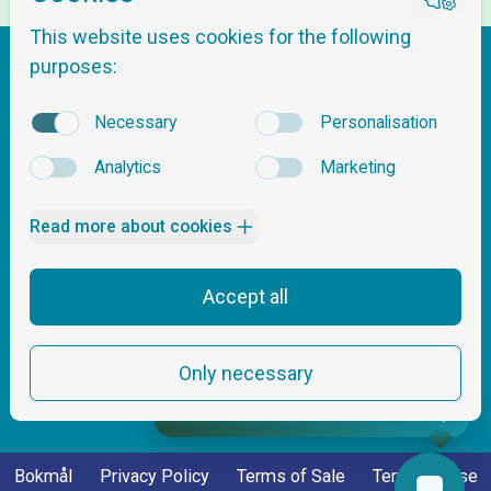
Getting here
About Nordnes Sjøbad
Questions & Answers
Tickets & Pricing
Opening hours
Contact Us
Safety & Pool Rules
Events
Follow us
Lessons and Activities
News
Real-time data
/ so much fun!
Bokmål
Privacy Policy
Terms of Sale
Terms of Use