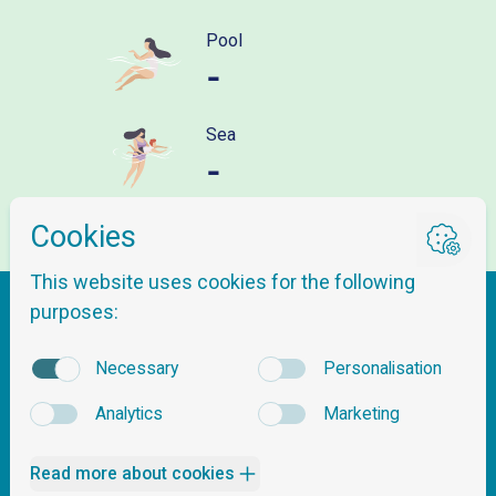
Pool
-
Sea
-
Getting here
About Nordnes Sjøbad
Questions & Answers
Tickets & Pricing
Opening hours
Contact Us
Safety & Pool Rules