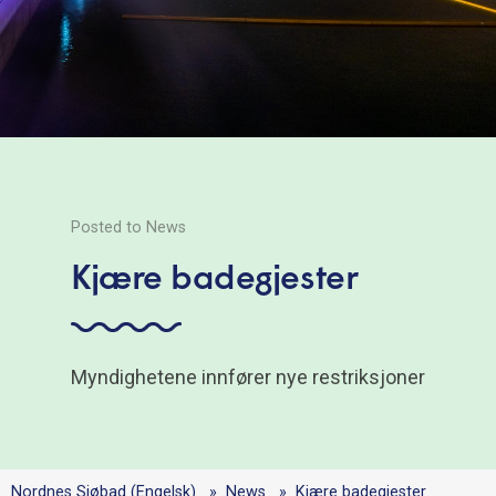
Posted to News
Kjære badegjester
Myndighetene innfører nye restriksjoner
Nordnes Sjøbad (Engelsk)
News
Kjære badegjester