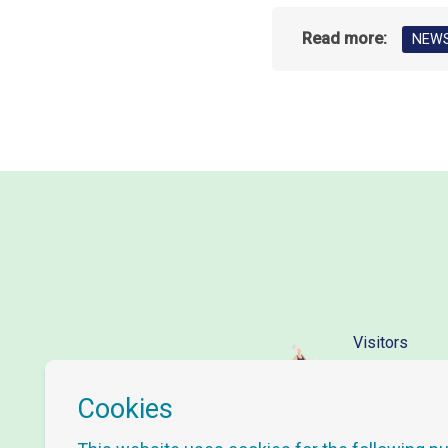
Read more:
NEW
Visitors
101