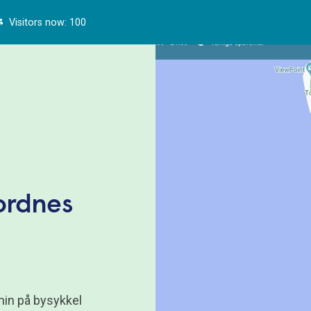
Visitors now: 100
ordnes
min på bysykkel