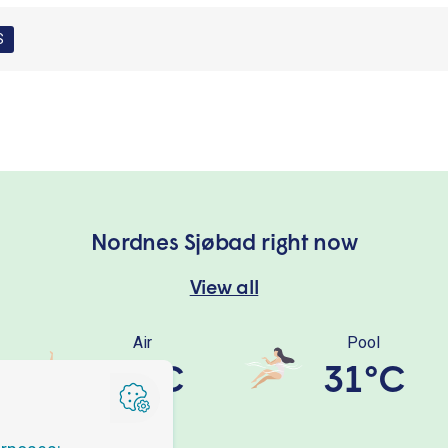
S
Nordnes Sjøbad right now
View all
Air
Pool
14°C
31°C