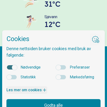
31°C
Sjøvann
12°C
Veibeskrivelse
Om Nordnes Sjøbad
Spørsmål og svar
Billetter og priser
Åpningstider
Kontakt oss
Sikkerhets- og baderegler
Arrangementer
Følg oss
Kurs og aktiviteter