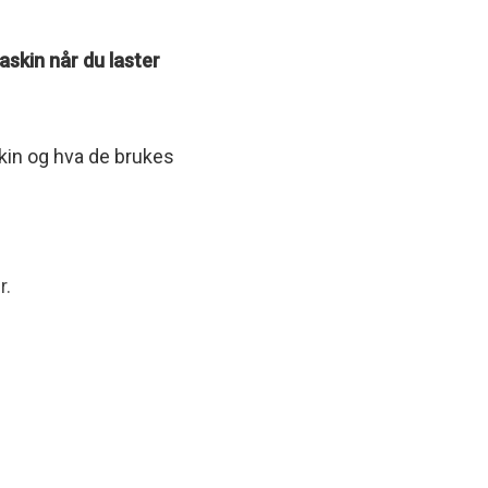
skin når du laster
kin og hva de brukes
r.