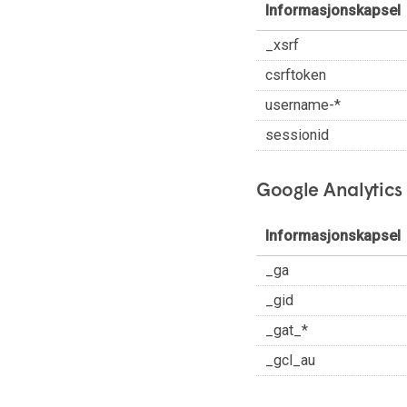
Informasjonskapsel
_xsrf
csrftoken
username-*
sessionid
Google Analytics
Informasjonskapsel
_ga
_gid
_gat_*
_gcl_au