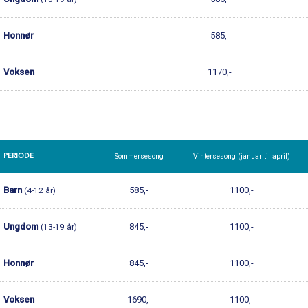
Honnør
585,-
Voksen
1170,-
PERIODE
Sommersesong
Vintersesong (januar til april)
Barn
585,-
1100,-
(4-12 år)
Ungdom
845,-
1100,-
(13-19 år)
Honnør
845,-
1100,-
Voksen
1690,-
1100,-