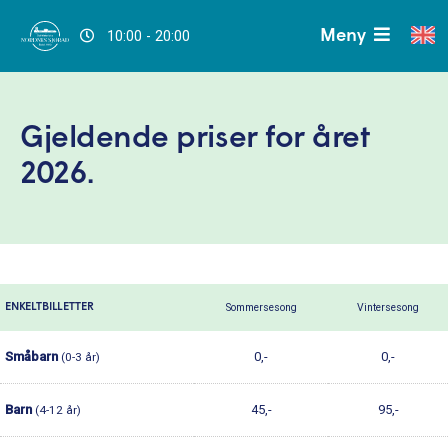
Meny
10:00 - 20:00
Gjeldende priser for året
2026.
ENKELTBILLETTER
Sommersesong
Vintersesong
Småbarn
0,-
0,-
(0-3 år)
Barn
45,-
95,-
(4-12 år)