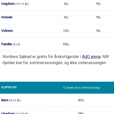
Ungdom
65,-
95,-
(13-19 år)
Honnør
65,-
95,-
Voksen
130,-
95,-
Familie
300,-
(2+2)
Nordnes Sjøbad er gratis for årskortgjester i
AdO arena
. NB!
Gjelder kun for sommersesongen, og ikke vintersesongen.
KLIPPEKORT
12 besøk (kun sommersesong)
Barn
405,-
(4-12 år)
Ungdom
585,-
(13-19 år)