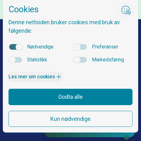
Veibeskrivelse
Om Nordnes Sjøbad
Spørsmål og svar
Billetter og priser
Åpningstider
Kontakt oss
Sikkerhets- og baderegler
Arrangementer
Følg oss
Kurs og aktiviteter
Nyheter
Sanntidsdata
/ gu’kor gøy!