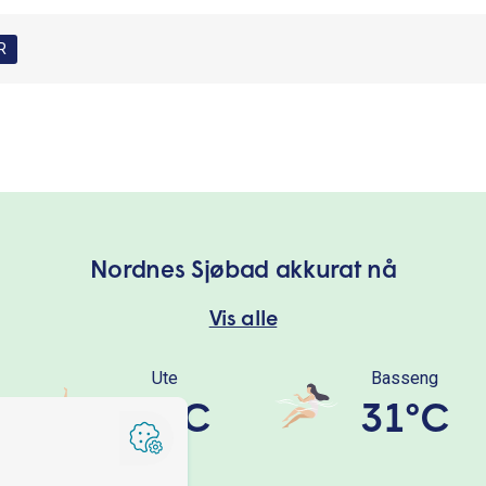
R
Nordnes Sjøbad akkurat nå
Vis alle
Ute
Basseng
14°C
31°C