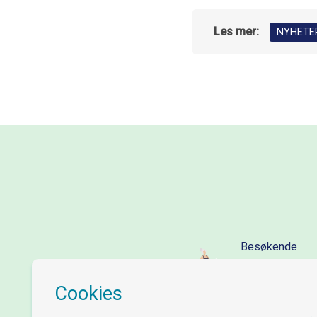
Les mer:
NYHETE
Besøkende
46