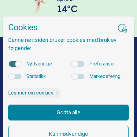
14°C
Veibeskrivelse
Om Nordnes Sjøbad
Spørsmål og svar
Billetter og priser
Åpningstider
Kontakt oss
Sikkerhets- og baderegler
Arrangementer
Følg oss
Kurs og aktiviteter
Nyheter
Sanntidsdata
/ gu’kor gøy!